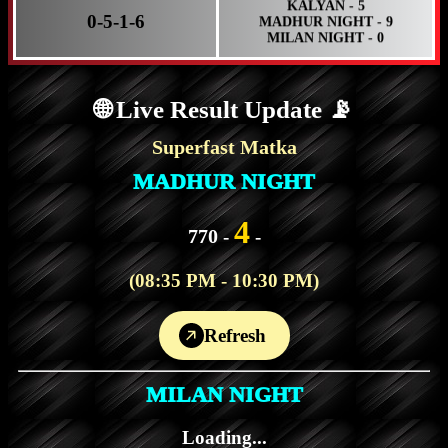
MILAN NIGHT - 0
0-5-1-6
RAJDHANI NIGHT - 7
KALYAN NIGHT - 0
MAIN BAZAR - 4
🌐
Live Result Update
📡
Superfast Matka
MADHUR NIGHT
4
770
-
-
(08:35 PM - 10:30 PM)
Refresh
MILAN NIGHT
Loading...