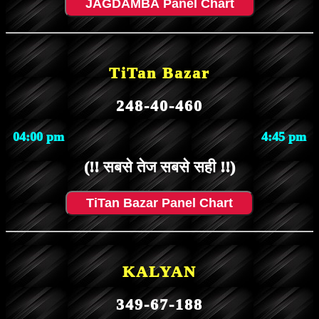
JAGDAMBA Panel Chart
TiTan Bazar
248-40-460
04:00 pm
4:45 pm
(!! सबसे तेज सबसे सही !!)
TiTan Bazar Panel Chart
KALYAN
349-67-188