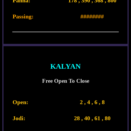
Panna:
178 , 390 , 368 , 800
Passing:
########
KALYAN
Free Open To Close
Open:
2 , 4 , 6 , 8
Jodi:
28 , 40 , 61 , 80