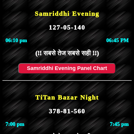
Samriddhi Evening
127-05-140
06:10 pm
06:45 PM
(!! सबसे तेज सबसे सही !!)
Samriddhi Evening Panel Chart
TiTan Bazar Night
378-81-560
7:00 pm
7:45 pm