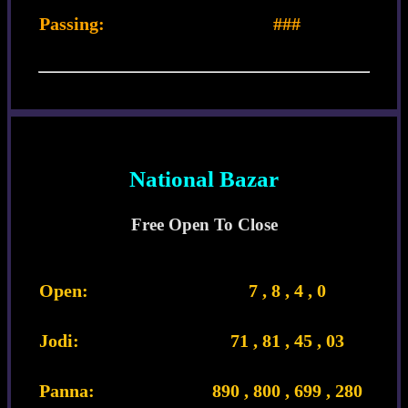
Passing:
###
National Bazar
Free Open To Close
Open:
7 , 8 , 4 , 0
Jodi:
71 , 81 , 45 , 03
Panna:
890 , 800 , 699 , 280