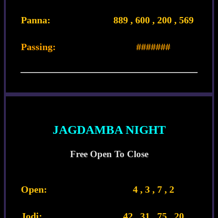
Panna:
889 , 600 , 200 , 569
Passing:
#######
JAGDAMBA NIGHT
Free Open To Close
Open:
4 , 3 , 7 , 2
Jodi:
42 , 31 , 75 , 20