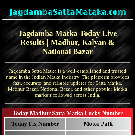
B
𝕁𝕒𝕘𝕕𝕒𝕞𝕓𝕒𝕊𝕒𝕥𝕥𝕒𝕄𝕒𝕥𝕒𝕜𝕒.𝕔𝕠𝕞
Jagdamba Matka Today Live
Results | Madhur, Kalyan &
National Bazar
Jagdamba Satta Matka is a well-established and trusted
name in the Indian Matka industry. The platform provides
fast, accurate, and reliable updates for Satta Matka,
MADHUR MORNING - 6
Madhur Bazar, National Bazar, and other popular Matka
TIME BAZAR - 7
markets followed across India.
Jagdamba DAY - 5
MADHUR DAY - 1
jagdamba morning - 7
Today Madhur Satta Matka Lucky Number
RAJDHANI DAY - 3
MILAN DAY - 0
jagdamba night - 8
Today Fix Number
Motor Patti
KALYAN - 5
MADHUR NIGHT - 9